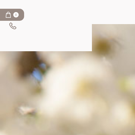
0
INFOS
Kircherhof