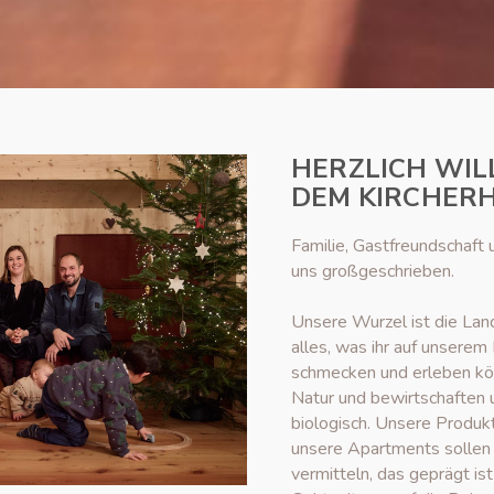
HERZLICH WI
DEM KIRCHER
Familie, Gastfreundschaft 
uns großgeschrieben.
Unsere Wurzel ist die Land
alles, was ihr auf unsere
schmecken und erleben kön
Natur und bewirtschaften 
biologisch. Unsere Produk
unsere Apartments sollen
vermitteln, das geprägt is