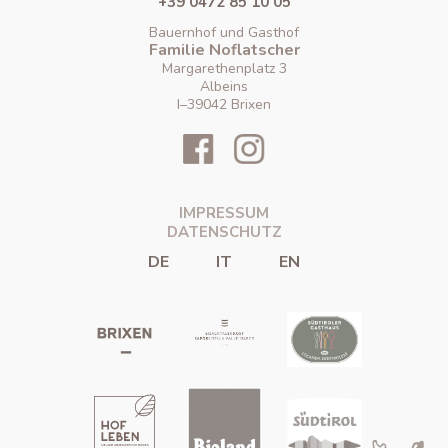
+39 0472 85 10 05
Bauernhof und Gasthof
Familie Noflatscher
Margarethenplatz 3
Albeins
I–39042 Brixen
IMPRESSUM
DATENSCHUTZ
DE
IT
EN